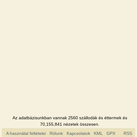
Szálloda
Khimik
Szálloda
Shafran
Szálloda
Jubilejnaya
Szálloda
Az adatbázisunkban vannak 2560 szállodák és éttermek és
70,155,841 nézetek összesen.
A használat feltételei
Rólunk
Kapcsolatok
KML
GPX
RSS