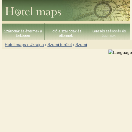
Szállodák és éttermek a
Fotó a szállodák és
Keresés szállodák és
térképen
éttermek
éttermek
Hotel maps / Ukrajna
/
Szumi terület
/
Szumi