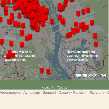
Alberghi in Turchia
Appartamenti
·
Agriturismi
·
Sanatori
·
Castelli
·
Pensioni
·
Ristoranti
·
C