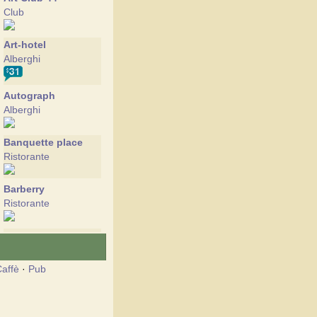
Club
Art-hotel
Alberghi
Autograph
Alberghi
Banquette place
Ristorante
Barberry
Ristorante
Basilico
Ristorante
affè
·
Pub
Bigstreet
Alberghi