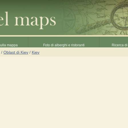
 sulla mappa
Foto di alberghi e ristoranti
Ricerca di 
/
Oblast di Kiev
/
Kiev