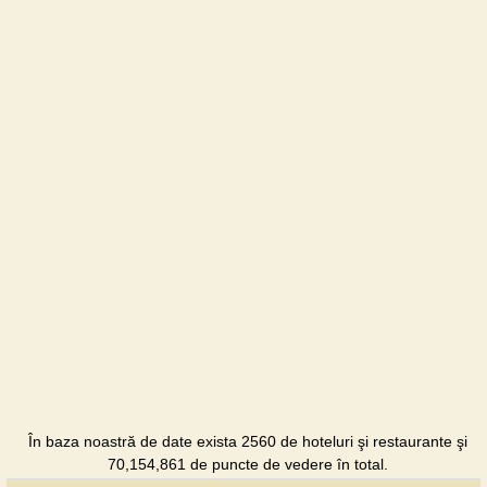
Hotel
Magnolia
Hotel
Monarx
Hotel
Oazys
Vilă
În baza noastră de date exista 2560 de hoteluri şi restaurante şi
70,154,861 de puncte de vedere în total.