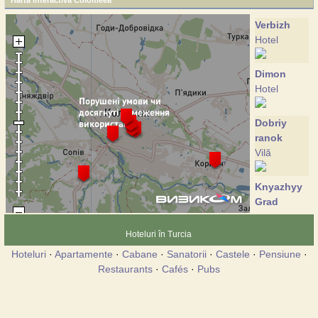
Harta interactiva Colomeea
Verbizh
Hotel
Dimon
Hotel
Dobriy
ranok
Vilă
Knyazhyy
Grad
Vilă
Hoteluri în Turcia
Kolomiya
Hoteluri
·
Apartamente
·
Cabane
·
Sanatorii
·
Castele
·
Pensiune
·
Hotel
Restaurants
·
Cafés
·
Pubs
Krai neba