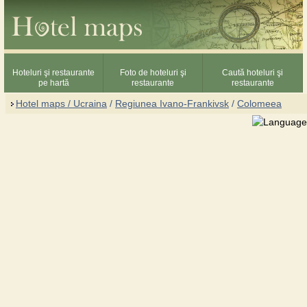
Hoteluri şi restaurante
Foto de hoteluri şi
Caută hoteluri şi
pe hartă
restaurante
restaurante
Hotel maps / Ucraina
/
Regiunea Ivano-Frankivsk
/
Colomeea