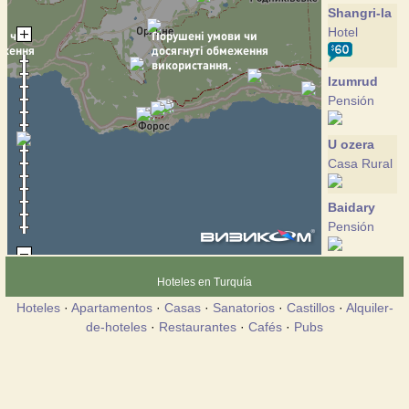
Shangri-la
Hotel
Izumrud
Pensión
U ozera
Casa Rural
Baidary
Pensión
Grand
Hoteles en Turquía
Fleur
Hoteles
·
Apartamentos
·
Casas
·
Sanatorios
·
Castillos
·
Alquiler-
Hotel
de-hoteles
·
Restaurantes
·
Cafés
·
Pubs
Kalendy
Hotel