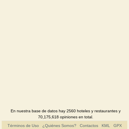
Leopolis
Hotel
Tavria
Hotel
Foros
Sanatorio
Foros
bereg
Pensión
En nuestra base de datos hay 2560 hoteles y restaurantes y
70,175,618 opiniones en total.
Términos de Uso
¿Quiénes Somos?
Contactos
KML
GPX