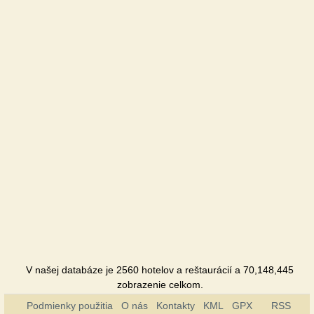
Hotel
Prolisok
Sanatorium
Restpark
Hotel
Farmstead
at the
springs
Hotel
Svitjaz
Hotel
Sribni
V našej databáze je 2560 hotelov a reštaurácií a 70,148,445
leleky
zobrazenie celkom.
Hotel
Podmienky použitia
O nás
Kontakty
KML
GPX
RSS