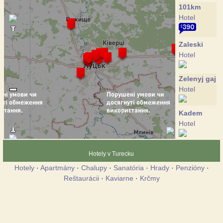
101km
Hotel
Zaleski
Hotel
Zelenyj gaj
Hotel
Kadem
Hotel
Kvrestoran
Hotely v Turecku
Reštaurácia
Hotely
·
Apartmány
·
Chalupy
·
Sanatória
·
Hrady
·
Penzióny
·
Reštaurácii
·
Kaviarne
·
Krčmy
Luchesk
Hotel
Majetok