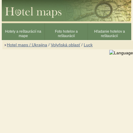
Hotely a reštaurácií na
Foto hotelov a
Hľadanie hotelov a
mape
reštaurácií
reštaurácií
Hotel maps / Ukrajina
/
Volyňská oblasť
/
Luck