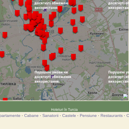
Hoteluri în Turcia
partamente
·
Cabane
·
Sanatorii
·
Castele
·
Pensiune
·
Restaurants
·
C