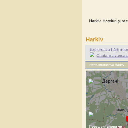
Harkiv. Hoteluri şi re
Harkiv
Exploreaza hărţi inte
Cautare avansata 
Harta interactiva Harkiv