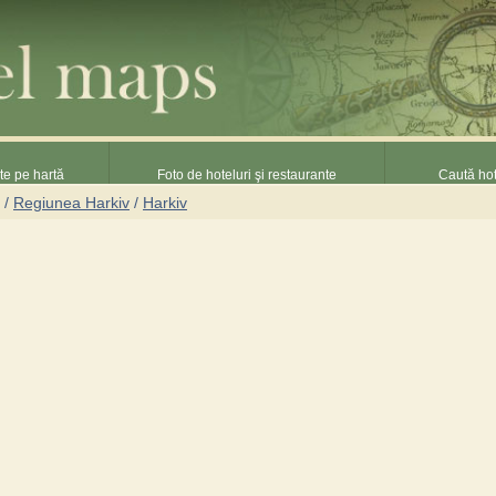
nte pe hartă
Foto de hoteluri şi restaurante
Caută hot
/
Regiunea Harkiv
/
Harkiv