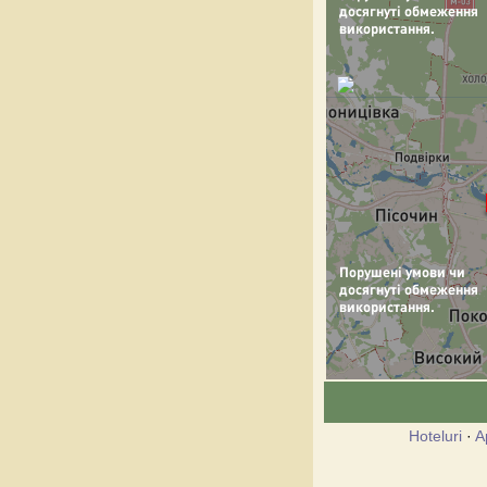
Hoteluri
·
A