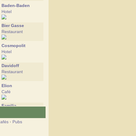
Baden-Baden
Hotel
Bier Gasse
Restaurant
Cosmopolit
Hotel
Davidoff
Restaurant
Elion
Café
Familia
Restaurant
afés
·
Pubs
Fashion
Restaurant