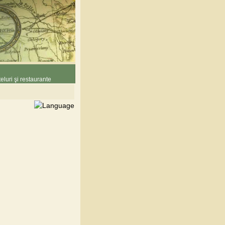
eluri şi restaurante