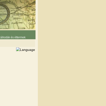
állodák és éttermek