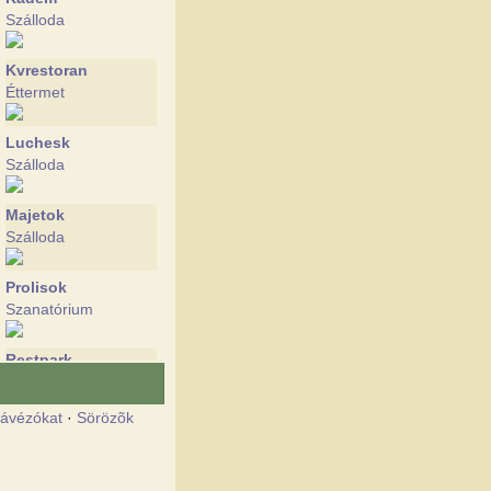
Szálloda
Kvrestoran
Éttermet
Luchesk
Szálloda
Majetok
Szálloda
Prolisok
Szanatórium
Restpark
Szálloda
ávézókat
·
Sörözõk
Farmstead at the
springs
Szálloda