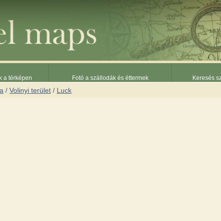
k a térképen
Fotó a szállodák és éttermek
Keresés sz
na
/
Volinyi terület
/
Luck