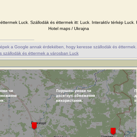
éttermek Luck. Szállodák és éttermek itt: Luck. Interaktív térkép Luck. 
Hotel maps / Ukrajna
érképek a Google annak érdekében, hogy keresse szállodák és éttermek. P
s szállodák és éttermek a városban Luck