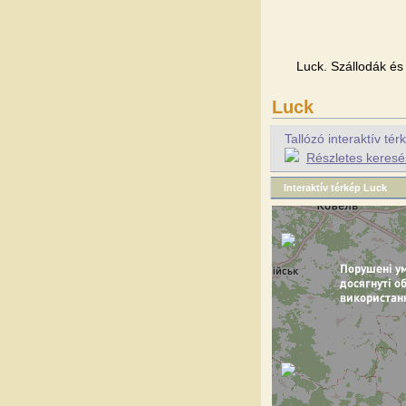
Luck. Szállodák és 
Luck
Tallózó interaktív t
Részletes keresé
Interaktív térkép Luck