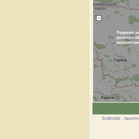
Szállodák
·
Apartm