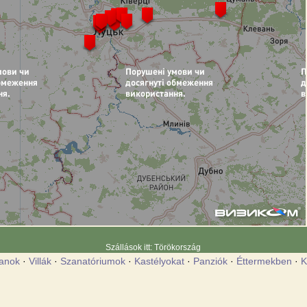
Szállások itt: Törökország
anok
·
Villák
·
Szanatóriumok
·
Kastélyokat
·
Panziók
·
Éttermekben
·
K