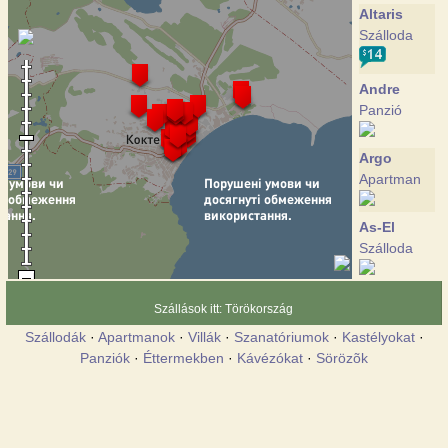
Altaris
Szálloda
Andre
Panzió
Аrgo
Apartman
As-El
Szálloda
Grifon
Szállások itt: Törökország
Panzió
Szállodák
·
Apartmanok
·
Villák
·
Szanatóriumok
·
Kastélyokat
·
Panziók
·
Éttermekben
·
Kávézókat
·
Sörözõk
Goluboy
zaliv
Panzió