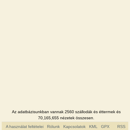
Blues
Szálloda
V
Koktebele
Panzió
Вear
Szálloda
Galeon
Szálloda
Karagol
Szálloda
Koktebel
Az adatbázisunkban vannak 2560 szállodák és éttermek és
Szálloda
70,165,655 nézetek összesen.
A használat feltételei
Rólunk
Kapcsolatok
KML
GPX
RSS