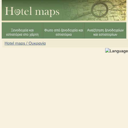
Ξενοδοχεία και
Φωτο από ξενοδοχεία και
Αναζήτηση ξενοδοχείων
εστιατόρια στο χάρτη
εστιατόρια
και εστιατορίων
Hotel maps / Ουκρανία