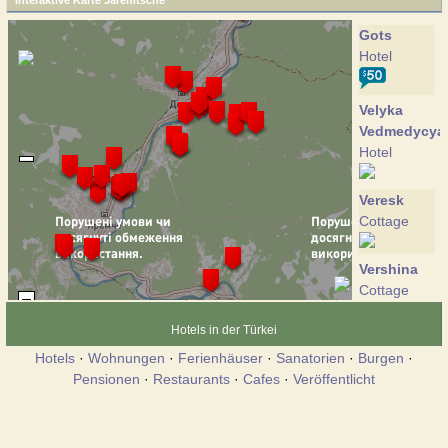
Interaktive Karte Jaremtsche
Gots
Hotel
Velyka
Vedmedycya
Hotel
Veresk
Cottage
Vershina
Cottage
Hotels in der Türkei
Vecher v
Hotels
·
Wohnungen
·
Ferienhäuser
·
Sanatorien
·
Burgen
·
Karpatah
Pensionen
·
Restaurants
·
Cafes
·
Veröffentlicht
Cottage
Vodograj