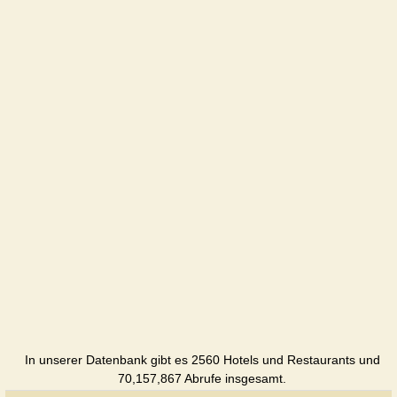
Hotel
Vodospad
Hotel
Goverla
Cottage
Edelweiss
Hotel
Kazka
Cottage
Karpaty
zatushok
Cottage
In unserer Datenbank gibt es 2560 Hotels und Restaurants und
Yaremche
70,157,867 Abrufe insgesamt.
Hotel