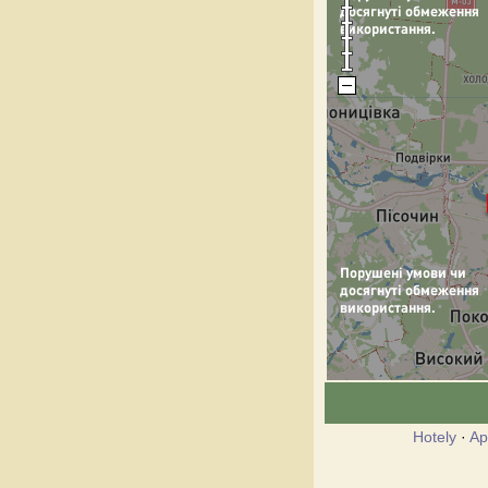
Hotely
·
Ap