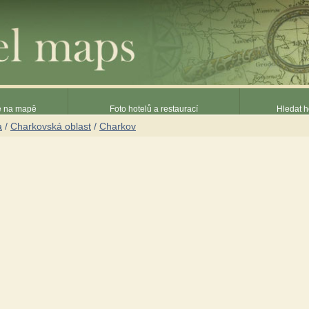
ce na mapě
Foto hotelů a restaurací
Hledat h
a
/
Charkovská oblast
/
Charkov