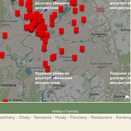
Hotely v Turecku
artmány
·
Chaty
·
Sanatoria
·
Hrady
·
Penziony
·
Restaurace
·
Kavárn