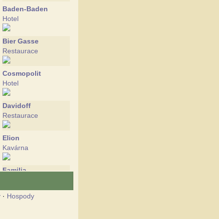
Baden-Baden
Hotel
Bier Gasse
Restaurace
Cosmopolit
Hotel
Davidoff
Restaurace
Elion
Kavárna
Familia
Restaurace
y
·
Hospody
Fashion
Restaurace