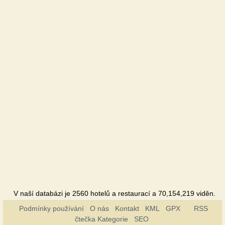
Leopolis
Hotel
Tavria
Hotel
Foros
Sanatorium
Foros
bereg
Penzion
V naší databázi je 2560 hotelů a restaurací a 70,154,219 viděn.
Podmínky používání
O nás
Kontakt
KML
GPX
RSS
čtečka Kategorie
SEO