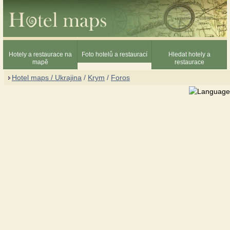
Hotely a restaurace na
Foto hotelů a restaurací
Hledat hotely a
mapě
restaurace
Hotel maps / Ukrajina
/
Krym
/
Foros