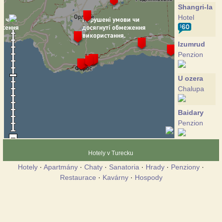
Shangri-la
Hotel
Izumrud
Penzion
U ozera
Chalupa
Baidary
Penzion
Grand
Hotely v Turecku
Fleur
Hotely
·
Apartmány
·
Chaty
·
Sanatoria
·
Hrady
·
Penziony
·
Hotel
Restaurace
·
Kavárny
·
Hospody
Kalendy
Hotel