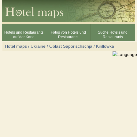
Hotels und Restaurants
Fotos von Hotels und
Suche Hotels und
auf der Karte
Restaurants
Restaurants
Hotel maps / Ukraine
/
Oblast Saporischschja
/
Kirillowka