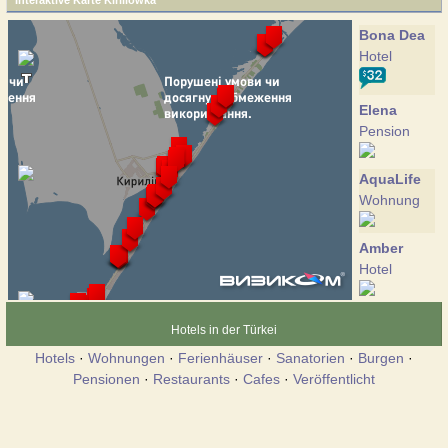
Interaktive Karte Kirillowka
Bona Dea
Hotel
Elena
Pension
AquaLife
Wohnung
Amber
Hotel
Bagira
Hotels in der Türkei
Hotel
Hotels
·
Wohnungen
·
Ferienhäuser
·
Sanatorien
·
Burgen
·
Pensionen
·
Restaurants
·
Cafes
·
Veröffentlicht
Briz
Pension