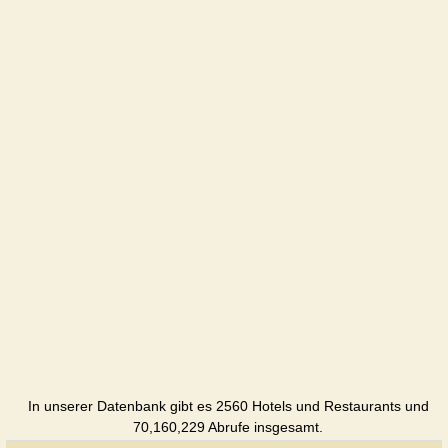
Stroitel
Cottage
Viona
Pension
Juliaphb
Pension
Voda mir
Pension
Wodogray
Pension
Gavayi
Pension
In unserer Datenbank gibt es 2560 Hotels und Restaurants und
Diana
70,160,229 Abrufe insgesamt.
Pension