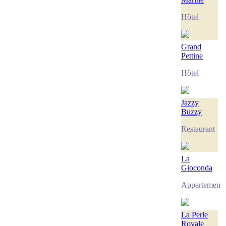
Hôtel
Grand
Pettine
Hôtel
Jazzy
Buzzy
Restaurant
La
Gioconda
Appartement
La Perle
Royale