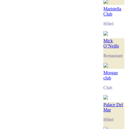
Maristella
Club
Hôtel
Mick
O’Neills
Restaurant
Morgan
club
Club
Palace Del
Mar
Hôtel