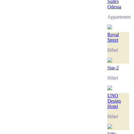
Suites
Odessa
Appartement
Royal
Street
Hôtel
Star-2
Hôtel
UNO
Design
Hotel
Hôtel