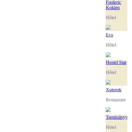
Frederic
Koklen
Hôtel
Eco
Hôtel
Hostel Star
Hôtel
Xutorok
Restaurant
Tsentralnyy
Hôtel