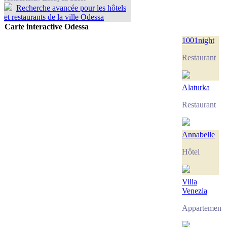
Recherche avancée pour les hôtels
et restaurants de la ville Odessa
Carte interactive Odessa
1001night
Restaurant
Alaturka
Restaurant
Annabelle
Hôtel
Villa
Venezia
Appartement