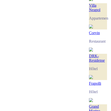
Villa
Neapol
Appartement
Corvin
Restaurant
DRK-
Residense
Hôtel
Frapolli
Hôtel
Grand
Marine