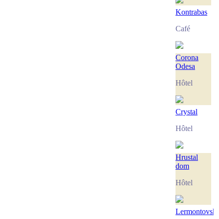
Kontrabas
Café
Corona
Odesa
Hôtel
Сrystal
Hôtel
Hrustal
dom
Hôtel
Lermontovski