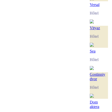
Versal
Hôtel
Vityaz
Hôtel
Sea
Hôtel
Gostinniy
dvor
Hôtel
Dom
aktera