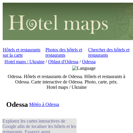
Hôtels et restaurants
Photos des hôtels et
Chercher des hôtels et
sur la carte
restaurants
restaurants
Hotel maps / Ukraine
/
Oblast d'Odessa
/
Odessa
Odessa. Hôtels et restaurants de Odessa. Hôtels et restaurants à
Odessa. Carte interactive de Odessa. Photo, carte, prix.
Hotel maps / Ukraine
Odessa
Météo à Odessa
Explorez les cartes interactives de
Google afin de localiser les hôtels et les
restaurants. Essayez aussi