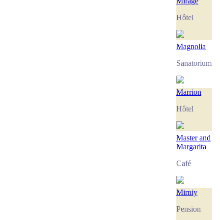
Mirage
Hôtel
Magnolia
Sanatorium
Marrion
Hôtel
Master and
Margarita
Café
Mirniy
Pension