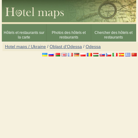
Hôtels et restaurants sur
Photos des hôtels et
Chercher des hôtels et
la carte
restaurants
restaurants
Hotel maps / Ukraine
/
Oblast d'Odessa
/
Odessa