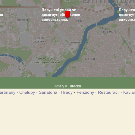
Hotely v Turecku
artmány
·
Chalupy
·
Sanatória
·
Hrady
·
Penzióny
·
Reštaurácii
·
Kavia