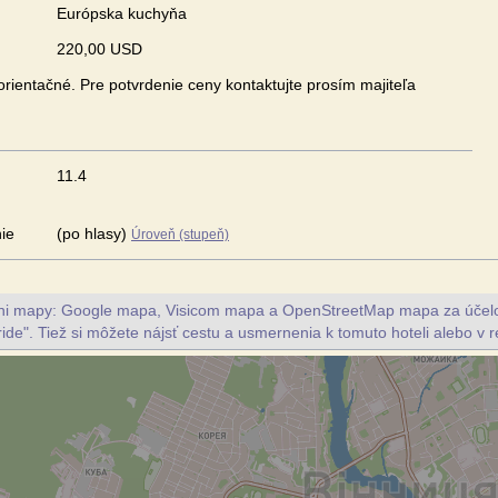
Európska kuchyňa
220,00 USD
rientačné. Pre potvrdenie ceny kontaktujte prosím majiteľa
11.4
ie
(po hlasy)
Úroveň (stupeň)
vni mapy: Google mapa, Visicom mapa a OpenStreetMap mapa za účelo
ride". Tiež si môžete nájsť cestu a usmernenia k tomuto hoteli alebo v re