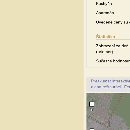
Kuchyňa
Apartmán
Uvedené ceny sú o
Štatistika
Zobrazení za deň
(priemer):
Súčasné hodnoten
Preskúmať interaktí
alebo reštaurácii "Fe