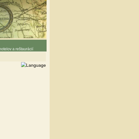
otelov a reštaurácií