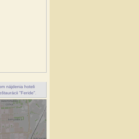
m nájdenia hoteli
štaurácii "Feride".