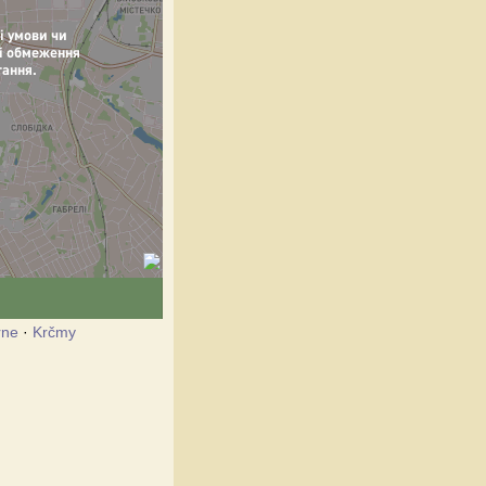
rne
·
Krčmy