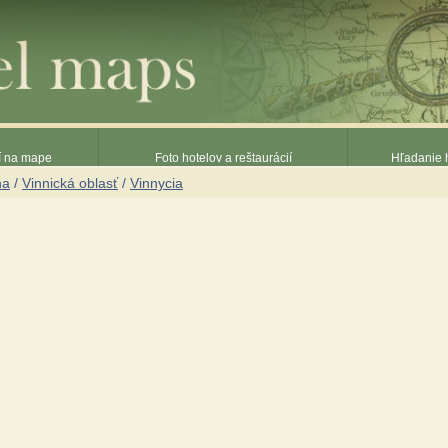
ií na mape
Foto hotelov a reštaurácií
Hľadanie h
na
/
Vinnická oblasť
/
Vinnycia