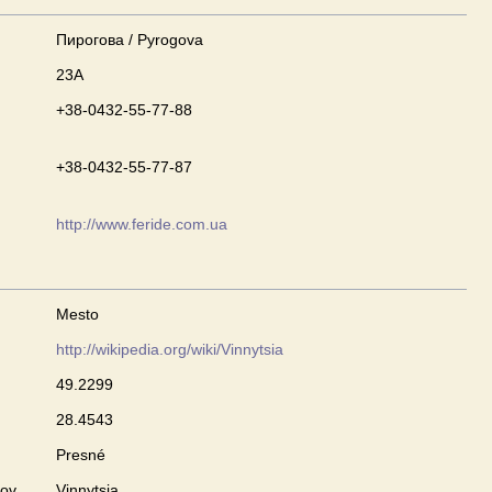
Пирогова / Pyrogova
23А
+38-0432-55-77-88
+38-0432-55-77-87
http://www.feride.com.ua
Mesto
http://wikipedia.org/wiki/Vinnytsia
49.2299
28.4543
Presné
zov
Vinnytsia