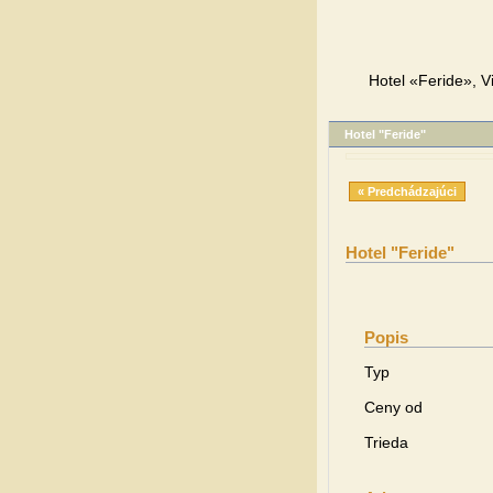
Hotel «Feride», V
Hotel "Feride"
« Predchádzajúci
Hotel "Feride"
Popis
Typ
Ceny od
Trieda