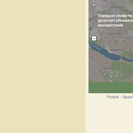
Hotele
·
Apar