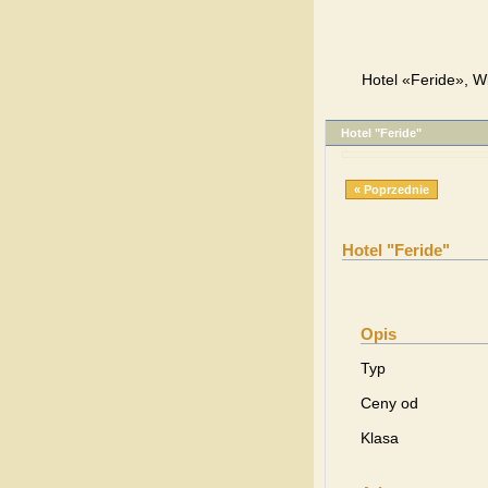
Hotel «Feride», W
Hotel "Feride"
« Poprzednie
Hotel "Feride"
Opis
Typ
Ceny od
Klasa