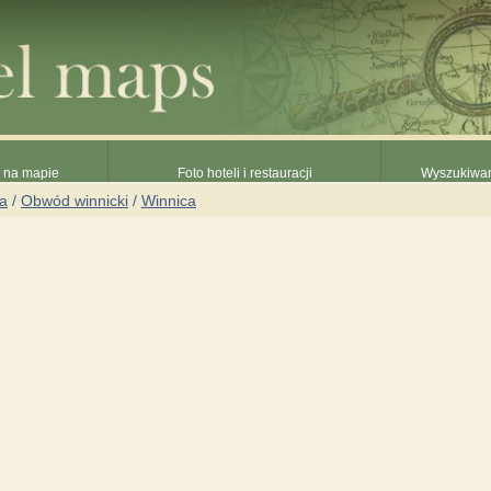
e na mapie
Foto hoteli i restauracji
Wyszukiwani
na
/
Obwód winnicki
/
Winnica