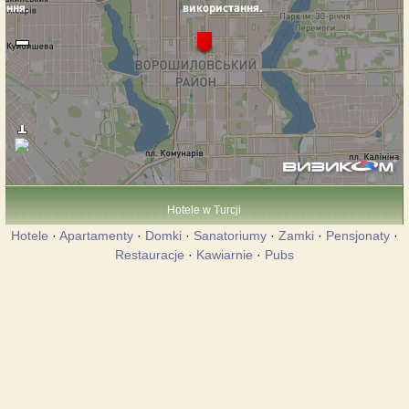
Hotele w Turcji
Hotele
·
Apartamenty
·
Domki
·
Sanatoriumy
·
Zamki
·
Pensjonaty
·
Restauracje
·
Kawiarnie
·
Pubs