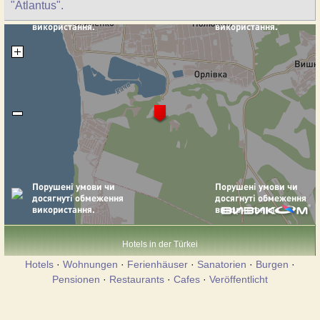
"Atlantus".
Hotels in der Türkei
Hotels
·
Wohnungen
·
Ferienhäuser
·
Sanatorien
·
Burgen
·
Pensionen
·
Restaurants
·
Cafes
·
Veröffentlicht