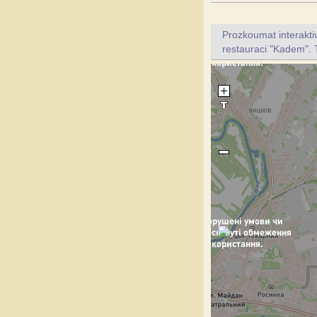
Prozkoumat interakt
restauraci "Kadem". 