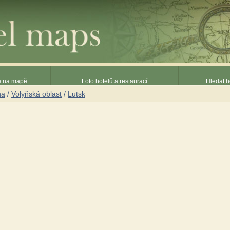
ce na mapě
Foto hotelů a restaurací
Hledat h
na
/
Volyňská oblast
/
Lutsk