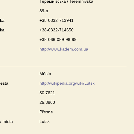
Теремнівська / Teremnivska
89-в
nka
+38-0332-713941
nka
+38-0332-714650
+38-066-089-98-99
http://www.kadem.com.ua
Město
ěsta
http://wikipedia.org/wiki/Lutsk
50.7621
25.3860
Přesné
v místa
Lutsk