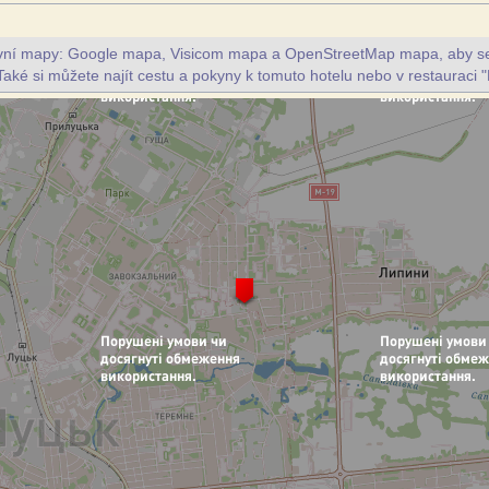
ivní mapy: Google mapa, Visicom mapa a OpenStreetMap mapa, aby se z
Také si můžete najít cestu a pokyny k tomuto hotelu nebo v restauraci