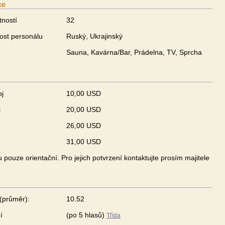
ce
tností
32
ost personálu
Ruský, Ukrajinský
Sauna, Kavárna/Bar, Prádelna, TV, Sprcha
oj
10,00 USD
j
20,00 USD
26,00 USD
31,00 USD
pouze orientační. Pro jejich potvrzení kontaktujte prosím majitele
(průměr):
10.52
í
(po 5 hlasů)
Třída