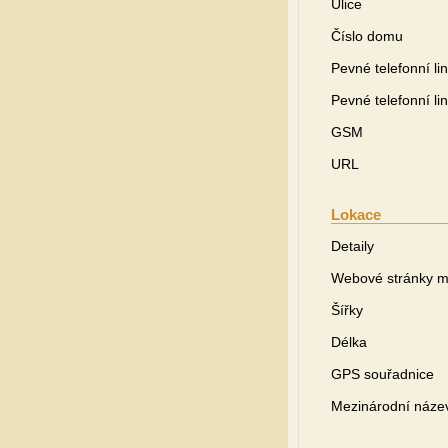
Ulice
Číslo domu
Pevné telefonní li
Pevné telefonní li
GSM
URL
Lokace
Detaily
Webové stránky m
Šířky
Délka
GPS souřadnice
Mezinárodní náze