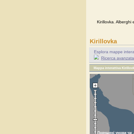
Kirillovka. Alberghi 
Kirillovka
Esplora mappe interatt
Ricerca avanzata p
Mappa interattiva Kirillov