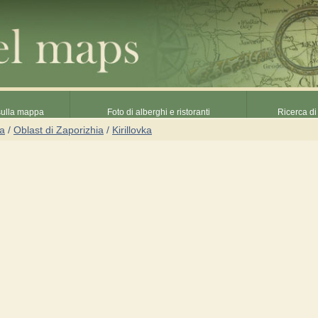
 sulla mappa
Foto di alberghi e ristoranti
Ricerca di 
na
/
Oblast di Zaporizhia
/
Kirillovka