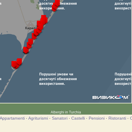
Alberghi in Turchia
Appartamenti
·
Agriturismi
·
Sanatori
·
Castelli
·
Pensioni
·
Ristoranti
·
C