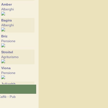
Amber
Alberghi
Bagira
Alberghi
Briz
Pensione
Stroitel
Agriturismo
Viona
Pensione
Juliaphb
Pensione
affè
·
Pub
Voda mir
Pensione