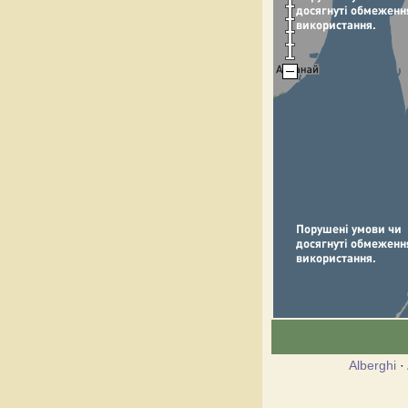
Alberghi
·