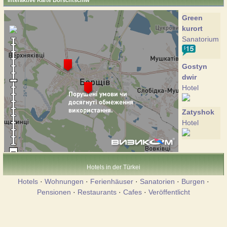
Interaktive Karte Borschtschiw
Green
kurort
Sanatorium
Gostyn
dwir
Hotel
Zatyshok
Hotel
Hotels in der Türkei
Hotels
·
Wohnungen
·
Ferienhäuser
·
Sanatorien
·
Burgen
·
Pensionen
·
Restaurants
·
Cafes
·
Veröffentlicht