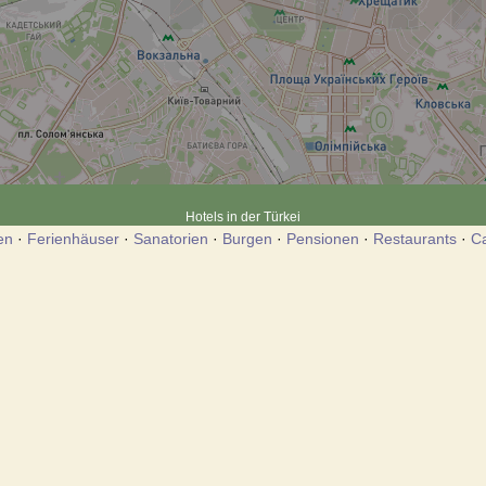
Hotels in der Türkei
en
·
Ferienhäuser
·
Sanatorien
·
Burgen
·
Pensionen
·
Restaurants
·
C