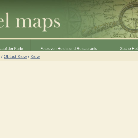
 auf der Karte
Fotos von Hotels und Restaurants
Suche Hot
/
Oblast Kiew
/
Kiew