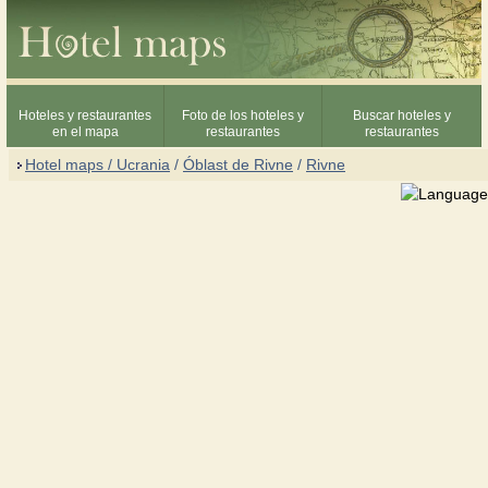
Hoteles y restaurantes
Foto de los hoteles y
Buscar hoteles y
en el mapa
restaurantes
restaurantes
Hotel maps / Ucrania
/
Óblast de Rivne
/
Rivne