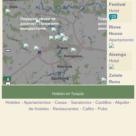
Festival
Hotel
Rivne
House
Apartamento
Aivengo
Hotel
Zolote
Runo
Hotel
Hoteles en Turquía
Hoteles
·
Apartamentos
·
Casas
·
Sanatorios
·
Castillos
·
Alquiler-
Marlen
de-hoteles
·
Restaurantes
·
Cafés
·
Pubs
Hotel
Mir
Hotel