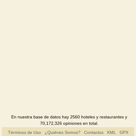
Okolitsia
Hotel
Skolmo
Hotel
Sofia
Hotel
Tourist
Hotel
Ukraine
Hotel
Hutir
En nuestra base de datos hay 2560 hoteles y restaurantes y
Hotel
70,172,326 opiniones en total.
Términos de Uso
¿Quiénes Somos?
Contactos
KML
GPX