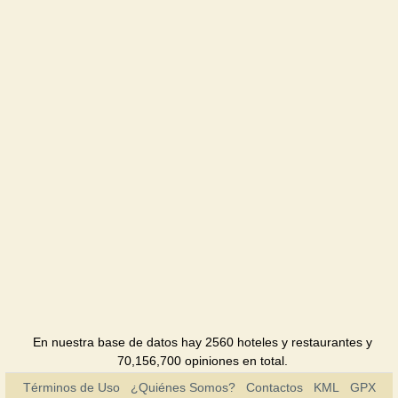
Kozachok
Gurzuf
Restaurante
Marina
Hotel
Morskoy
briz
Pensión
Mriya
Pensión
Perlyna
Crima
En nuestra base de datos hay 2560 hoteles y restaurantes y
Hotel
70,156,700 opiniones en total.
Términos de Uso
¿Quiénes Somos?
Contactos
KML
Chayka
GPX