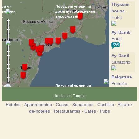
Thyssen
house
Hotel
Ay-Danik
Hotel
Ay-Danil
Sanatorio
Balgatura
Pensión
Hoteles en Turquía
Vesely
Hoteles
·
Apartamentos
·
Casas
·
Sanatorios
·
Castillos
·
Alquiler-
Hotey
de-hoteles
·
Restaurantes
·
Cafés
·
Pubs
Hotel
Gurzuf zori
Hotel