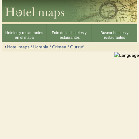
Hoteles y restaurantes
Foto de los hoteles y
Buscar hoteles y
en el mapa
restaurantes
restaurantes
Hotel maps / Ucrania
/
Crimea
/
Gurzuf