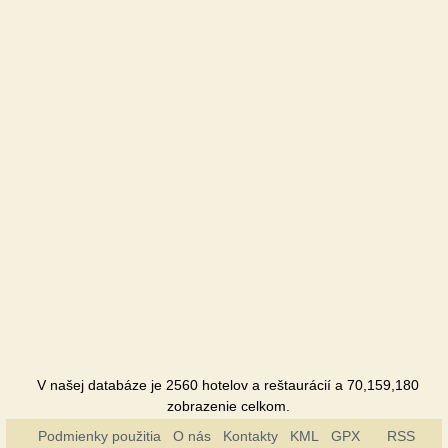
U dyadi
Vani
Chalupa
Urochysche
Penzión
V našej databáze je 2560 hotelov a reštaurácií a 70,159,180
zobrazenie celkom.
Podmienky použitia
O nás
Kontakty
KML
GPX
RSS