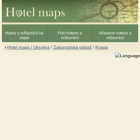
Hotely a reštaurácií na
Foto hotelov a
Hľadanie hotelov a
mape
reštaurácií
reštaurácií
Hotel maps / Ukrajina
/
Zakarpatská oblasť
/
Krasia