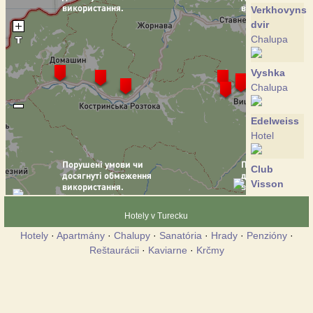
Verkhovynsk
dvir
Chalupa
Vyshka
Chalupa
Edelweiss
Hotel
Club
Visson
Hotel
Hotely v Turecku
Crocus
Hotely
·
Apartmány
·
Chalupy
·
Sanatória
·
Hrady
·
Penzióny
·
Chalupa
Reštaurácii
·
Kaviarne
·
Krčmy
Perlyna
Krasii
Hotel