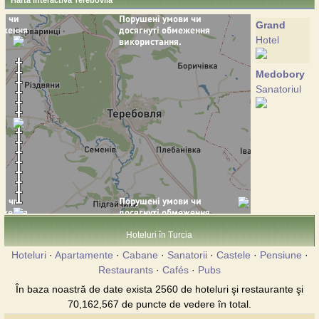
Harta interactiva Terebovlia
Grand
Hotel
Medobory
Sanatoriul
Hoteluri în Turcia
Hoteluri
·
Apartamente
·
Cabane
·
Sanatorii
·
Castele
·
Pensiune
·
Restaurants
·
Cafés
·
Pubs
În baza noastră de date exista 2560 de hoteluri şi restaurante şi
70,162,567 de puncte de vedere în total.