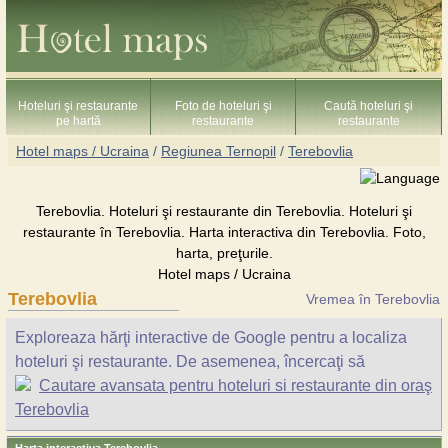
Hoteluri şi restaurante
Foto de hoteluri şi
Caută hoteluri şi
pe hartă
restaurante
restaurante
Hotel maps / Ucraina
/
Regiunea Ternopil
/
Terebovlia
Terebovlia. Hoteluri şi restaurante din Terebovlia. Hoteluri şi
restaurante în Terebovlia. Harta interactiva din Terebovlia. Foto,
harta, preţurile.
Hotel maps / Ucraina
Terebovlia
Vremea în Terebovlia
Exploreaza hărţi interactive de Google pentru a localiza
hoteluri şi restaurante. De asemenea, încercaţi să
Cautare avansata pentru hoteluri si restaurante din oraş
Terebovlia