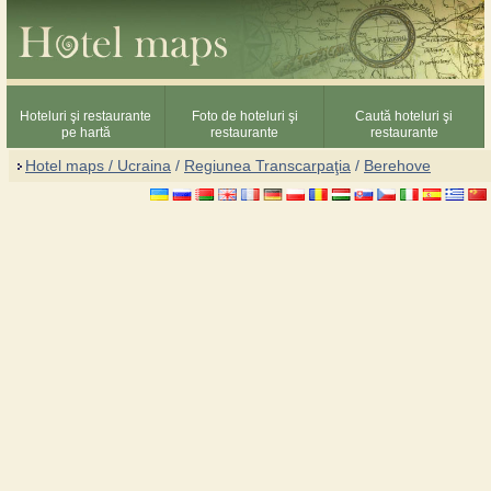
Hoteluri şi restaurante
Foto de hoteluri şi
Caută hoteluri şi
pe hartă
restaurante
restaurante
Hotel maps / Ucraina
/
Regiunea Transcarpaţia
/
Berehove