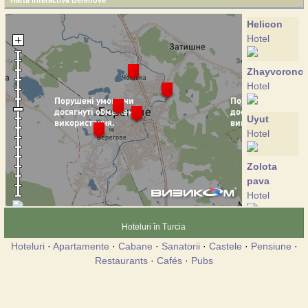
Harta interactiva Berehove
Helicon
Hotel
Zhayvorono
Hotel
Uyut
Hotel
Zolota
pava
Hotel
Hoteluri în Turcia
Passage
Hotel
Hoteluri
·
Apartamente
·
Cabane
·
Sanatorii
·
Castele
·
Pensiune
·
Restaurants
·
Cafés
·
Pubs
S?rkert
Hotel