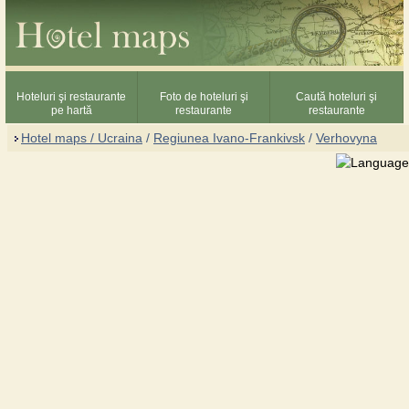
Hoteluri şi restaurante
Foto de hoteluri şi
Caută hoteluri şi
pe hartă
restaurante
restaurante
Hotel maps / Ucraina
/
Regiunea Ivano-Frankivsk
/
Verhovyna