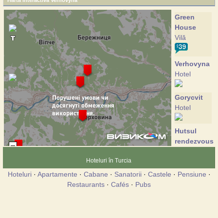
Harta interactiva Verhovyna
Green
House
Vilă
Verhovyna
Hotel
Gorycvit
Hotel
Hutsul
rendezvous
Vilă
Hoteluri în Turcia
Hoteluri
·
Apartamente
·
Cabane
·
Sanatorii
·
Castele
·
Pensiune
·
Sida-rida
Restaurants
·
Cafés
·
Pubs
Vilă
U Ivana