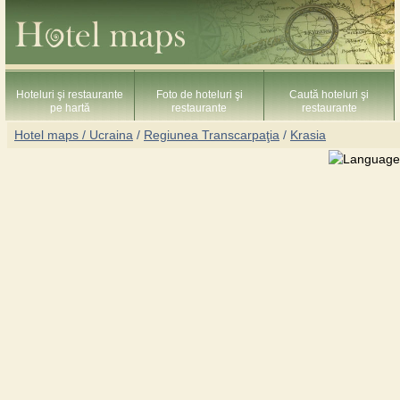
Hoteluri şi restaurante
Foto de hoteluri şi
Caută hoteluri şi
pe hartă
restaurante
restaurante
Hotel maps / Ucraina
/
Regiunea Transcarpaţia
/
Krasia