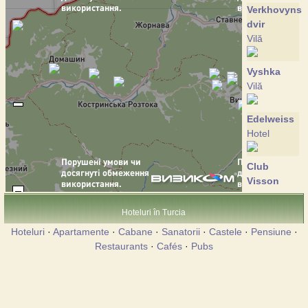
Verkhovynsk
dvir
Vilă
Vyshka
Vilă
Edelweiss
Hotel
Club
Visson
Hotel
Hoteluri în Turcia
Crocus
Hoteluri
·
Apartamente
·
Cabane
·
Sanatorii
·
Castele
·
Pensiune
·
Vilă
Restaurants
·
Cafés
·
Pubs
Perlyna
Krasii