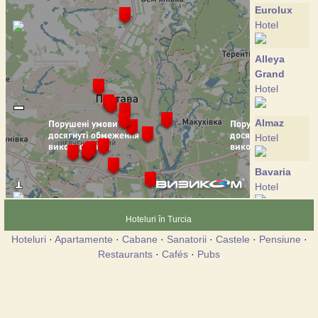
Eurolux
Hotel
Alleya
Grand
Hotel
Almaz
Hotel
Bavaria
Hotel
Hoteluri în Turcia
Vivat
provincia
Hoteluri
·
Apartamente
·
Cabane
·
Sanatorii
·
Castele
·
Pensiune
·
Hotel
Restaurants
·
Cafés
·
Pubs
Gallery
Hotel