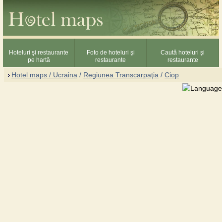
Hoteluri şi restaurante
Foto de hoteluri şi
Caută hoteluri şi
pe hartă
restaurante
restaurante
Hotel maps / Ucraina
/
Regiunea Transcarpaţia
/
Ciop