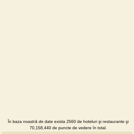
IL Patio
Restaurant
Menora
Hotel
Pepperoni
Restaurant
Seven
Eleven
Hotel
Smart
Hotel
Hotel
În baza noastră de date exista 2560 de hoteluri şi restaurante şi
SunRay
70,158,440 de puncte de vedere în total.
Hotel