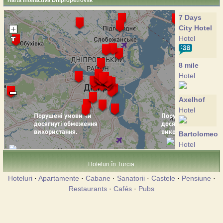
Harta interactiva Dnipropetrovsk
7 Days
City Hotel
Hotel
8 mile
Hotel
Axelhof
Hotel
Bartolomeo
Hotel
Hoteluri în Turcia
Gold Fish
Hoteluri
·
Apartamente
·
Cabane
·
Sanatorii
·
Castele
·
Pensiune
·
Hotel
Restaurants
·
Cafés
·
Pubs
GoodZone
Hotel