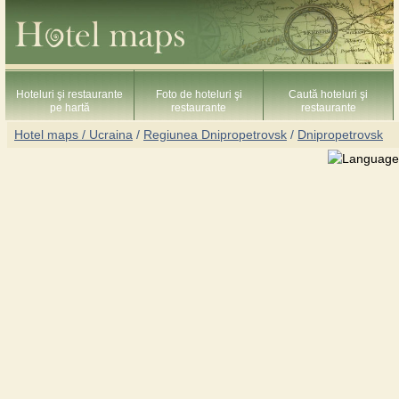
Hoteluri şi restaurante
Foto de hoteluri şi
Caută hoteluri şi
pe hartă
restaurante
restaurante
Hotel maps / Ucraina
/
Regiunea Dnipropetrovsk
/
Dnipropetrovsk