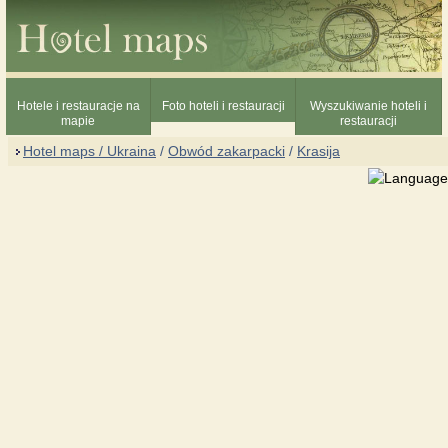
Hotele i restauracje na
Foto hoteli i restauracji
Wyszukiwanie hoteli i
mapie
restauracji
Hotel maps / Ukraina
/
Obwód zakarpacki
/
Krasija