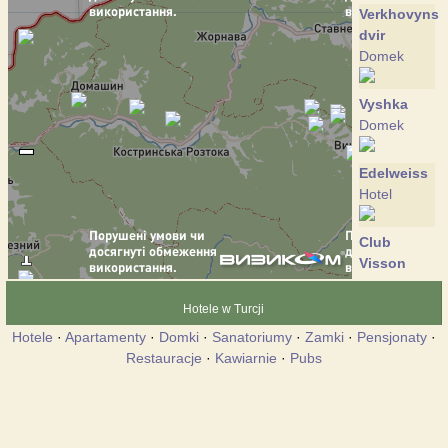
Verkhovynsk
dvir
Domek
Vyshka
Domek
Edelweiss
Hotel
Club
Visson
Hotel
Hotele w Turcji
Crocus
Hotele
·
Apartamenty
·
Domki
·
Sanatoriumy
·
Zamki
·
Pensjonaty
·
Domek
Restauracje
·
Kawiarnie
·
Pubs
Perlyna
Krasii