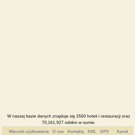
Hotel
U dyadi
Vani
Domek
Urochysche
Pensjonat
W naszej bazie danych znajduje się 2560 hoteli i restauracji oraz
70,161,927 odsłon w sumie.
Warunki użytkowania
O nas
Kontakty
KML
GPX
Kanał