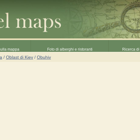
 sulla mappa
Foto di alberghi e ristoranti
Ricerca di 
na
/
Oblast di Kiev
/
Obuhiv