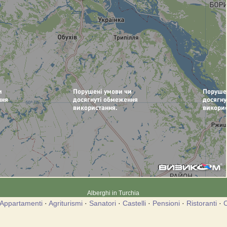
Alberghi in Turchia
Appartamenti
·
Agriturismi
·
Sanatori
·
Castelli
·
Pensioni
·
Ristoranti
·
C