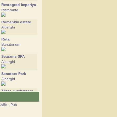
Restograd imperiya
Ristorante
Romankiv estate
Alberghi
Ruta
Sanatorium
Seasons SPA
Alberghi
Senators Park
Alberghi
Three musketeers
Alberghi
affè
·
Pub
Chervona Ruta
Alberghi