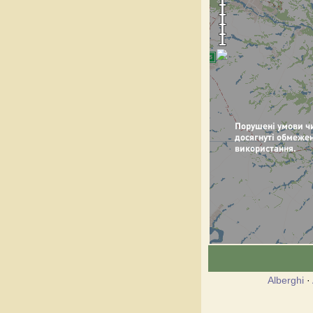
Alberghi
·