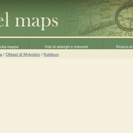
 sulla mappa
Foto di alberghi e ristoranti
Ricerca di 
na
/
Oblast di Mykolaïv
/
Koblevo