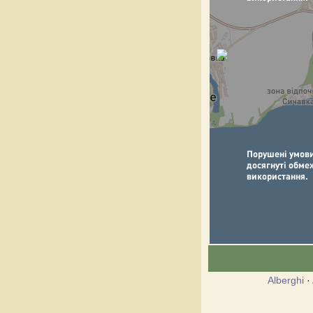
Alberghi
·