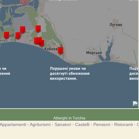
Alberghi in Turchia
Appartamenti
·
Agriturismi
·
Sanatori
·
Castelli
·
Pensioni
·
Ristoranti
·
C