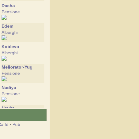
Dacha
Pensione
Edem
Alberghi
Koblevo
Alberghi
Meliorator-Yug
Pensione
Nadiya
Pensione
Nayka
Pensione
affè
·
Pub
Tatyana
Pensione