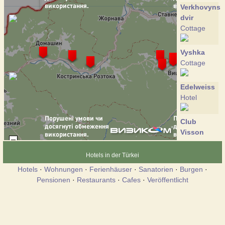
Verkhovynsk
dvir
Cottage
Vyshka
Cottage
Edelweiss
Hotel
Club
Visson
Hotel
Hotels in der Türkei
Crocus
Hotels
·
Wohnungen
·
Ferienhäuser
·
Sanatorien
·
Burgen
·
Cottage
Pensionen
·
Restaurants
·
Cafes
·
Veröffentlicht
Perlyna
Krasii