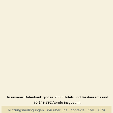
Hotel
U dyadi
Vani
Cottage
Urochysche
Pension
In unserer Datenbank gibt es 2560 Hotels und Restaurants und
70,149,792 Abrufe insgesamt.
Nutzungsbedingungen
Wir über uns
Kontakte
KML
GPX