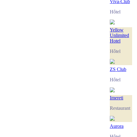
Viva-Club
Hôtel
Yellow
Unlimited
Hotel
Hôtel
ZS Club
Hôtel
Imereti
Restaurant
Aurora
Hôtel