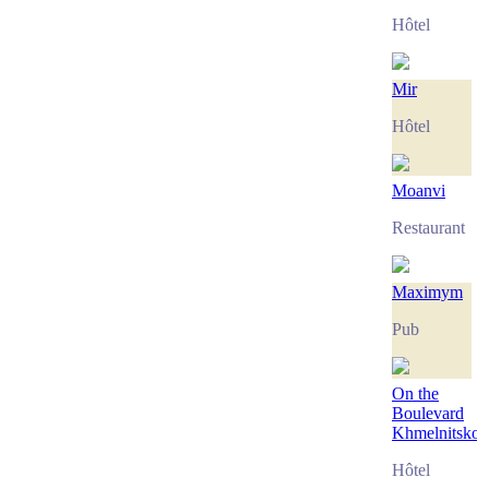
Hôtel
Mir
Hôtel
Moanvi
Restaurant
Maximym
Pub
On the
Boulevard
Khmelnitsko
Hôtel