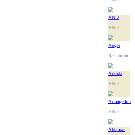
AN-2
Hôtel
Anger
Restaurant
Arkada
Hôtel
Armagedon
Hôtel
Ahtamar