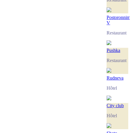
Postoronnim
V
Restaurant
Pushka
Restaurant
Rudneva
Hôtel
City club
Hôtel