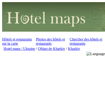
Hôtels et restaurants
Photos des hôtels et
Chercher des hôtels et
sur la carte
restaurants
restaurants
Hotel maps / Ukraine
/
Oblast de Kharkiv
/
Kharkiv