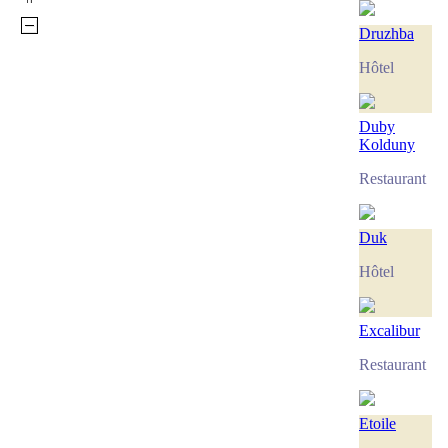
Druzhba
Hôtel
Duby
Kolduny
Restaurant
Duk
Hôtel
Excalibur
Restaurant
Etoile