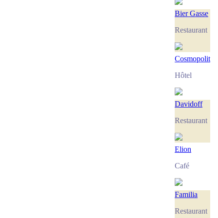
Bier Gasse
Restaurant
Cosmopolit
Hôtel
Davidoff
Restaurant
Elion
Café
Familia
Restaurant