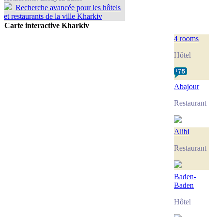
Recherche avancée pour les hôtels
et restaurants de la ville Kharkiv
Carte interactive Kharkiv
4 rooms
Hôtel
Abajour
Restaurant
Alibi
Restaurant
Baden-
Baden
Hôtel