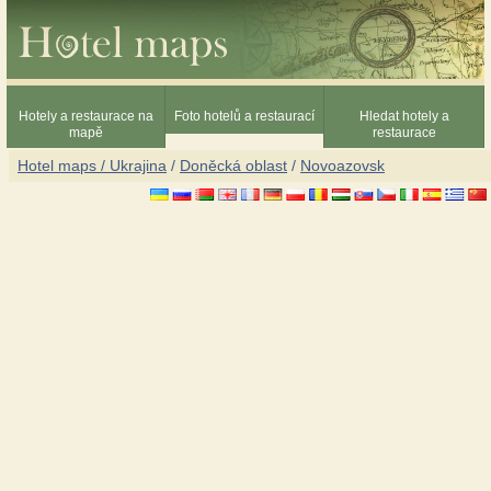
Hotely a restaurace na
Foto hotelů a restaurací
Hledat hotely a
mapě
restaurace
Hotel maps / Ukrajina
/
Doněcká oblast
/
Novoazovsk