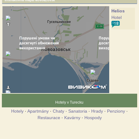
Interaktivna mapa Novoazovsk
Helios
Hotel
Hotely v Turecku
Hotely
·
Apartmány
·
Chaty
·
Sanatoria
·
Hrady
·
Penziony
·
Restaurace
·
Kavárny
·
Hospody