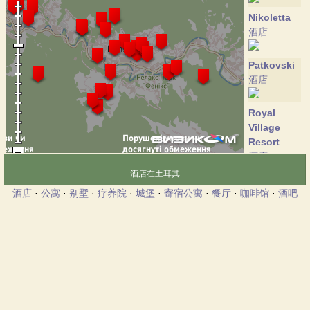
Nikoletta
酒店
Patkovski
酒店
Royal
Village
Resort
酒店
酒店在土耳其
Sky-hotel
酒店
·
公寓
·
别墅
·
疗养院
·
城堡
·
寄宿公寓
·
餐厅
·
咖啡馆
·
酒吧
酒店
Vip-
apartmament
公寓
ZimaSnow