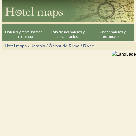
Hoteles y restaurantes
Foto de los hoteles y
Buscar hoteles y
en el mapa
restaurantes
restaurantes
Hotel maps / Ucrania
/
Óblast de Rivne
/
Rivne