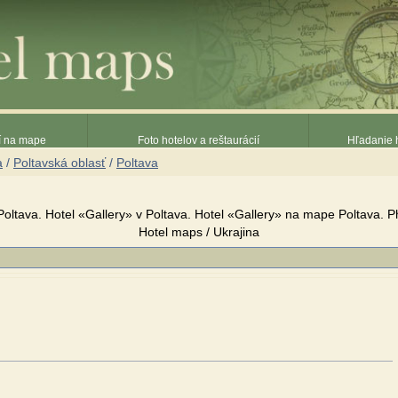
ií na mape
Foto hotelov a reštaurácií
Hľadanie h
a
/
Poltavská oblasť
/
Poltava
Poltava. Hotel «Gallery» v Poltava. Hotel «Gallery» na mape Poltava. 
Hotel maps / Ukrajina