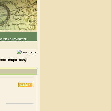
otelov a reštaurácií
Photo, mapa, ceny.
Ďalšie »