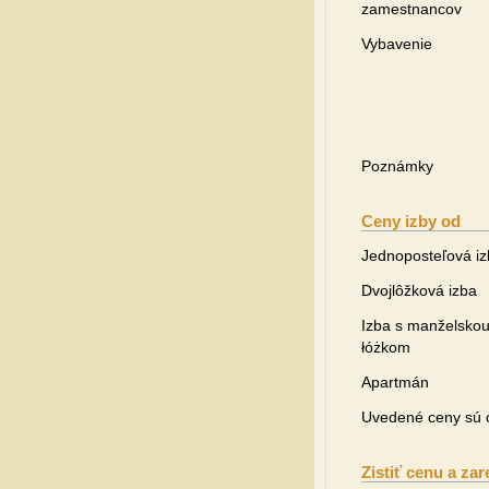
zamestnancov
Vybavenie
Poznámky
Ceny izby od
Jednoposteľová i
Dvojlôžková izba
Izba s manželsko
łóżkom
Apartmán
Uvedené ceny sú o
Zistiť cenu a zar