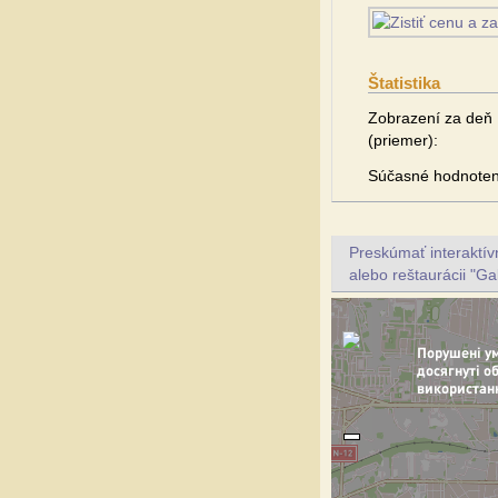
Štatistika
Zobrazení za deň
(priemer):
Súčasné hodnoten
Preskúmať interaktí
alebo reštaurácii "Ga