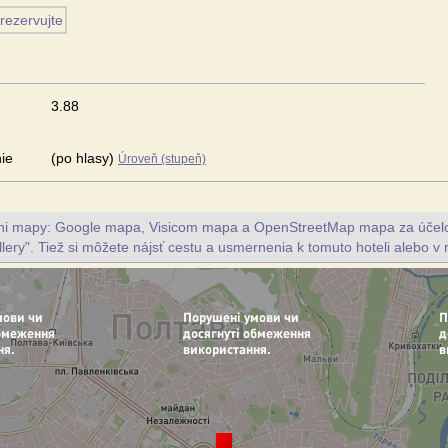
3.88
ie
(po hlasy)
Úroveň (stupeň)
vni mapy: Google mapa, Visicom mapa a OpenStreetMap mapa za účelo
llery". Tiež si môžete nájsť cestu a usmernenia k tomuto hoteli alebo v r