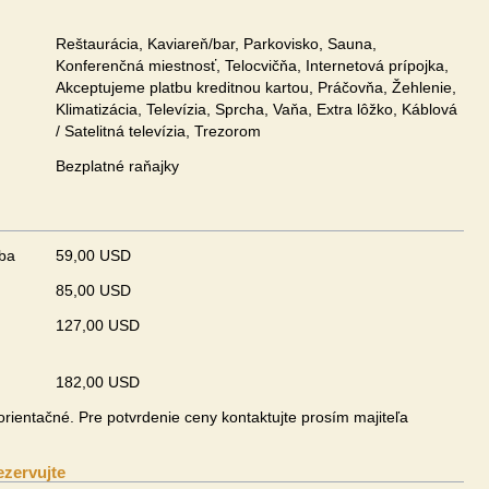
Reštaurácia, Kaviareň/bar, Parkovisko, Sauna,
Konferenčná miestnosť, Telocvičňa, Internetová prípojka,
Akceptujeme platbu kreditnou kartou, Práčovňa, Žehlenie,
Klimatizácia, Televízia, Sprcha, Vaňa, Extra lôžko, Káblová
/ Satelitná televízia, Trezorom
Bezplatné raňajky
zba
59,00 USD
85,00 USD
u
127,00 USD
182,00 USD
rientačné. Pre potvrdenie ceny kontaktujte prosím majiteľa
ezervujte