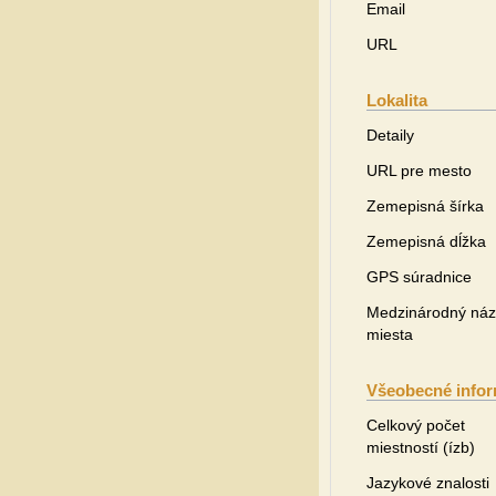
Email
URL
Lokalita
Detaily
URL pre mesto
Zemepisná šírka
Zemepisná dĺžka
GPS súradnice
Medzinárodný ná
miesta
Všeobecné infor
Celkový počet
miestností (ízb)
Jazykové znalosti