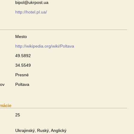
bipol@ukrpost.ua
http://hotel.pl.ua/
Mesto
http://wikipedia.org/wiki/Poltava
49.5892
34.5549
Presné
zov
Poltava
mácie
25
Ukrajinský, Ruský, Anglický