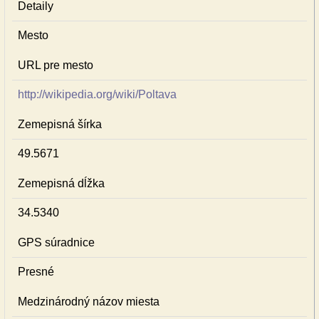
Detaily
Mesto
URL pre mesto
http://wikipedia.org/wiki/Poltava
Zemepisná šírka
49.5671
Zemepisná dĺžka
34.5340
GPS súradnice
Presné
Medzinárodný názov miesta