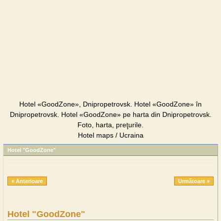
Hotel «GoodZone», Dnipropetrovsk. Hotel «GoodZone» în
Dnipropetrovsk. Hotel «GoodZone» pe harta din Dnipropetrovsk.
Foto, harta, preţurile.
Hotel maps / Ucraina
Hotel "GoodZone"
« Anterioare
Următoare »
Hotel "GoodZone"