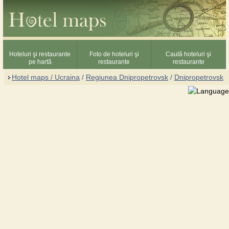
Hoteluri şi restaurante
Foto de hoteluri şi
Caută hoteluri şi
pe hartă
restaurante
restaurante
Hotel maps / Ucraina
/
Regiunea Dnipropetrovsk
/
Dnipropetrovsk