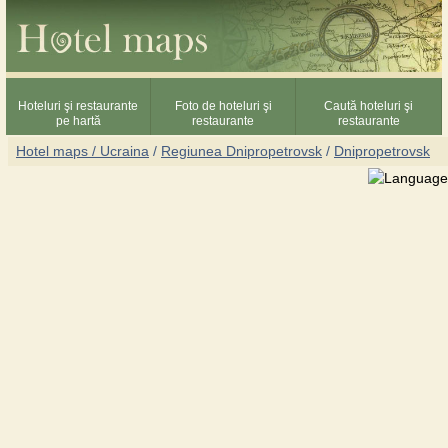
Hoteluri şi restaurante
Foto de hoteluri şi
Caută hoteluri şi
pe hartă
restaurante
restaurante
Hotel maps / Ucraina
/
Regiunea Dnipropetrovsk
/
Dnipropetrovsk