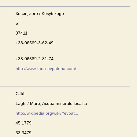
Косицького / Kosytskogo
5
97411
+38-06569-3-62-49
+38-06569-2-81-74
http://www.liana-evpatoria.com/
Città
Laghi / Mare, Acqua minerale località
http://wikipedia.org/wiki/Yevpat...
45.1779
33.3479