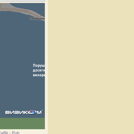
affè
·
Pub