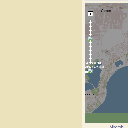
Alberghi
·