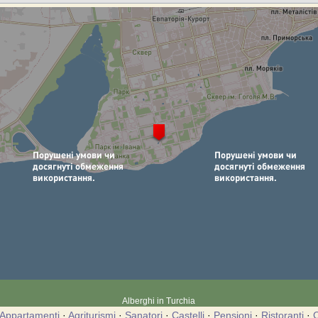
Alberghi in Turchia
Appartamenti
·
Agriturismi
·
Sanatori
·
Castelli
·
Pensioni
·
Ristoranti
·
C