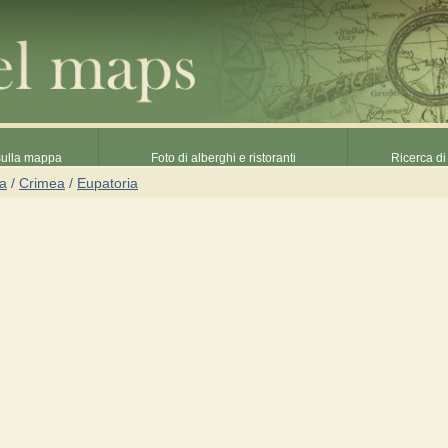
 sulla mappa
Foto di alberghi e ristoranti
Ricerca di 
na
/
Crimea
/
Eupatoria