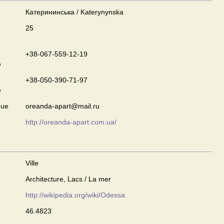
Катерининська / Katerynynska
25
+38-067-559-12-19
e
+38-050-390-71-97
e
que
oreanda-apart@mail.ru
http://oreanda-apart.com.ua/
Ville
Architecture, Lacs / La mer
http://wikipedia.org/wiki/Odessa
46.4823