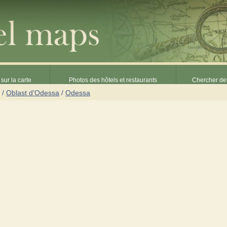
sur la carte
Photos des hôtels et restaurants
Chercher des
/
Oblast d'Odessa
/
Odessa