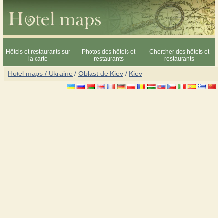
Hôtels et restaurants sur
Photos des hôtels et
Chercher des hôtels et
la carte
restaurants
restaurants
Hotel maps / Ukraine
/
Oblast de Kiev
/
Kiev