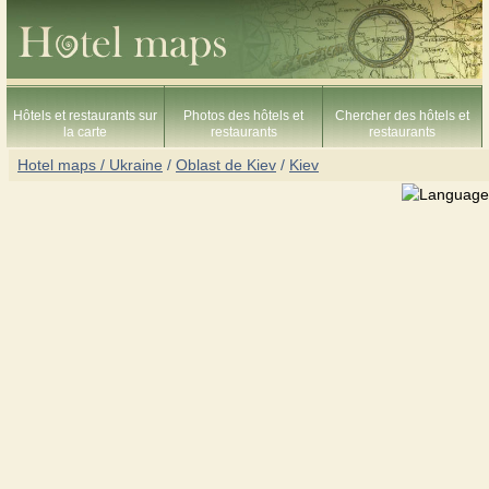
Hôtels et restaurants sur
Photos des hôtels et
Chercher des hôtels et
la carte
restaurants
restaurants
Hotel maps / Ukraine
/
Oblast de Kiev
/
Kiev