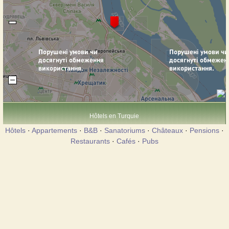
Hôtels en Turquie
Hôtels
·
Appartements
·
B&B
·
Sanatoriums
·
Châteaux
·
Pensions
·
Restaurants
·
Cafés
·
Pubs