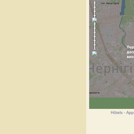
Hôtels
·
App