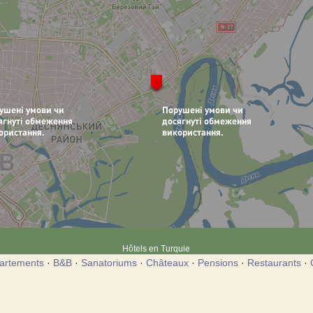
Hôtels en Turquie
artements
·
B&B
·
Sanatoriums
·
Châteaux
·
Pensions
·
Restaurants
·