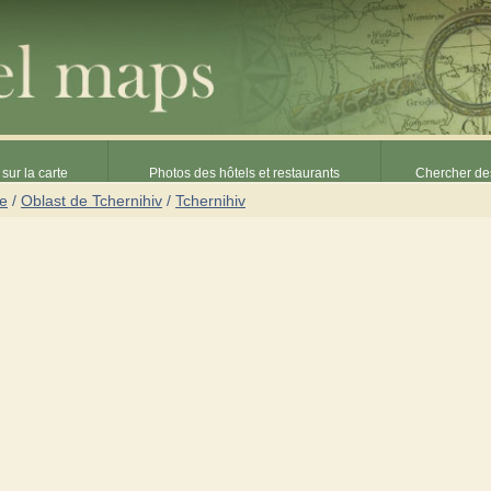
sur la carte
Photos des hôtels et restaurants
Chercher des
ne
/
Oblast de Tchernihiv
/
Tchernihiv