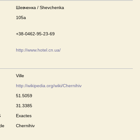
Шевченка / Shevchenka
105а
+38-0462-95-23-69
http://www.hotel.cn.ua/
Ville
http://wikipedia.org/wiki/Chernihiv
51.5059
31.3385
S
Exactes
 de
Chernihiv