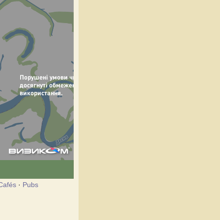
Cafés
·
Pubs